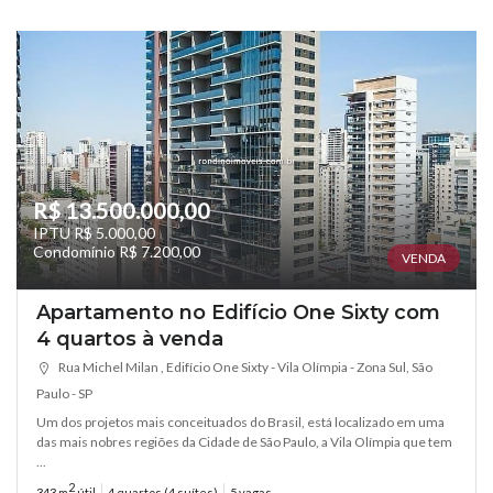
R$ 13.500.000,00
IPTU R$ 5.000,00
Condomínio R$ 7.200,00
VENDA
Apartamento no Edifício One Sixty com
4 quartos à venda
Rua Michel Milan , Edifício One Sixty - Vila Olímpia - Zona Sul, São
Paulo - SP
Um dos projetos mais conceituados do Brasil, está localizado em uma
das mais nobres regiões da Cidade de São Paulo, a Vila Olímpia que tem
...
2
343 m
útil
4 quartos (4 suítes)
5 vagas