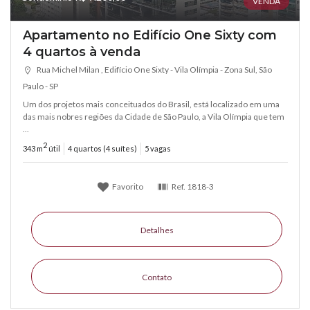
VENDA
Apartamento no Edifício One Sixty com
4 quartos à venda
Rua Michel Milan , Edifício One Sixty - Vila Olímpia - Zona Sul, São
Paulo - SP
Um dos projetos mais conceituados do Brasil, está localizado em uma
das mais nobres regiões da Cidade de São Paulo, a Vila Olímpia que tem
...
2
343 m
útil
4 quartos (4 suítes)
5 vagas
Favorito
Ref.
1818-3
Detalhes
Contato