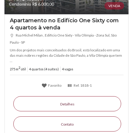
Condomínio R$ 6.000,00
VENDA
Apartamento no Edifício One Sixty com
4 quartos à venda
Rua Michel Milan , Edifício One Sixty - Vila Olímpia - Zona Sul, São
Paulo - SP
Um dos projetos mais conceituados do Brasil, está localizado em uma
das mais nobres regiões da Cidade de São Paulo, a Vila Olímpia que tem
...
2
275 m
útil
4 quartos (4 suítes)
4 vagas
Favorito
Ref.
1818-1
Detalhes
Contato