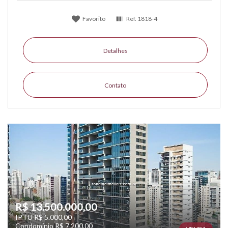
Favorito
Ref.
1818-4
Detalhes
Contato
R$ 13.500.000,00
IPTU R$ 5.000,00
Condomínio R$ 7.200,00