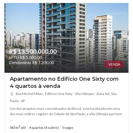
R$ 13.500.000,00
IPTU R$ 5.000,00
Condomínio R$ 7.200,00
VENDA
Apartamento no Edifício One Sixty com
4 quartos à venda
Rua Michel Milan , Edifício One Sixty - Vila Olímpia - Zona Sul, São
Paulo - SP
Um dos projetos mais conceituados do Brasil, está localizado em uma
das mais nobres regiões da Cidade de São Paulo, a Vila Olímpia que tem
...
2
343 m
útil
4 quartos (4 suítes)
5 vagas