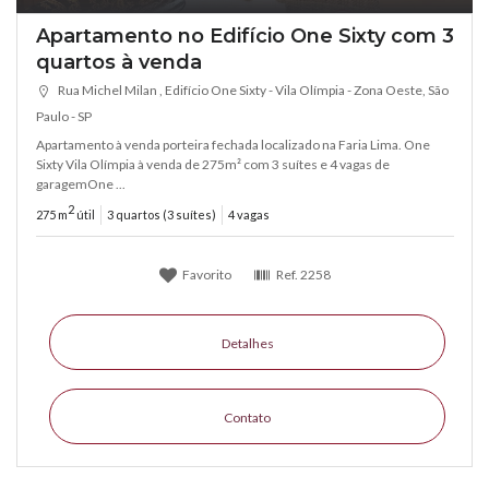
Apartamento no Edifício One Sixty com 3
quartos à venda
Rua Michel Milan , Edifício One Sixty - Vila Olímpia - Zona Oeste, São
Paulo - SP
Apartamento à venda porteira fechada localizado na Faria Lima. One
Sixty Vila Olímpia à venda de 275m² com 3 suítes e 4 vagas de
garagemOne ...
2
275 m
útil
3 quartos (3 suítes)
4 vagas
Favorito
Ref.
2258
Detalhes
Contato