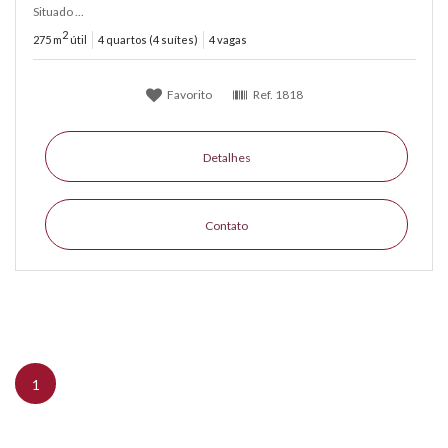
Situado ...
2
275 m
útil
4 quartos (4 suítes)
4 vagas
Favorito
Ref.
1818
Detalhes
Contato
1