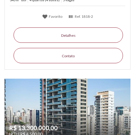
Favorito
Ref.
1818-2
Detalhes
Contato
R$ 13.300.000,00
IPTU R$ 4.500,00