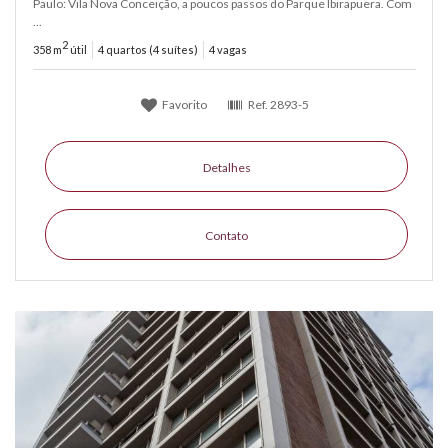
Paulo: Vila Nova Conceição, a poucos passos do Parque Ibirapuera. Com
...
2
358 m
útil
4 quartos (4 suítes)
4 vagas
Favorito
Ref.
2893-5
Detalhes
Contato