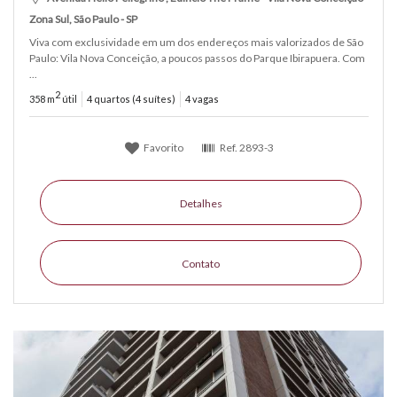
Zona Sul, São Paulo - SP
Viva com exclusividade em um dos endereços mais valorizados de São
Paulo: Vila Nova Conceição, a poucos passos do Parque Ibirapuera. Com
...
2
358 m
útil
4 quartos (4 suítes)
4 vagas
Favorito
Ref.
2893-3
Detalhes
Contato