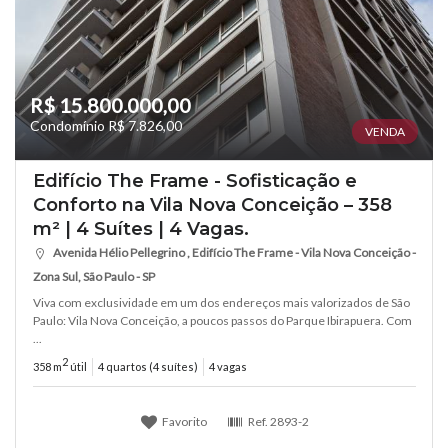
R$ 15.800.000,00
Condomínio R$ 7.826,00
VENDA
Edifício The Frame - Sofisticação e
Conforto na Vila Nova Conceição – 358
m² | 4 Suítes | 4 Vagas.
Avenida Hélio Pellegrino , Edifício The Frame - Vila Nova Conceição -
Zona Sul, São Paulo - SP
Viva com exclusividade em um dos endereços mais valorizados de São
Paulo: Vila Nova Conceição, a poucos passos do Parque Ibirapuera. Com
...
2
358 m
útil
4 quartos (4 suítes)
4 vagas
Favorito
Ref.
2893-2