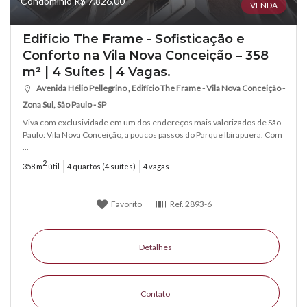
Condomínio R$ 7.826,00
VENDA
Edifício The Frame - Sofisticação e
Conforto na Vila Nova Conceição – 358
m² | 4 Suítes | 4 Vagas.
Avenida Hélio Pellegrino , Edifício The Frame - Vila Nova Conceição -
Zona Sul, São Paulo - SP
Viva com exclusividade em um dos endereços mais valorizados de São
Paulo: Vila Nova Conceição, a poucos passos do Parque Ibirapuera. Com
...
2
358 m
útil
4 quartos (4 suítes)
4 vagas
Favorito
Ref.
2893-6
Detalhes
Contato