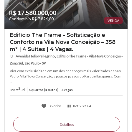
R$ 17.580.000,00
Condomínio R$ 7.826,00
VENDA
Edifício The Frame - Sofisticação e
Conforto na Vila Nova Conceição – 358
m² | 4 Suítes | 4 Vagas.
Avenida Hélio Pellegrino , Edifício The Frame - Vila Nova Conceição -
Zona Sul, São Paulo - SP
Viva com exclusividade em um dos endereços mais valorizados de São
Paulo: Vila Nova Conceição, a poucos passos do Parque Ibirapuera. Com
...
2
358 m
útil
4 quartos (4 suítes)
4 vagas
Favorito
Ref.
2893-4
Detalhes