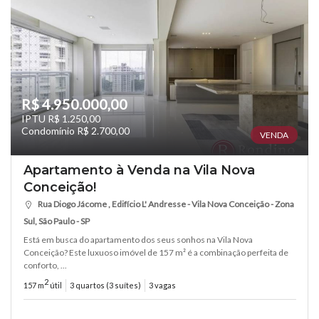
R$ 4.950.000,00
IPTU R$ 1.250,00
Condomínio R$ 2.700,00
VENDA
Apartamento à Venda na Vila Nova
Conceição!
Rua Diogo Jácome , Edifício L' Andresse - Vila Nova Conceição - Zona
Sul, São Paulo - SP
Está em busca do apartamento dos seus sonhos na Vila Nova
Conceição? Este luxuoso imóvel de 157 m² é a combinação perfeita de
conforto, ...
2
157 m
útil
3 quartos (3 suítes)
3 vagas