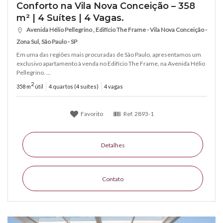
Conforto na Vila Nova Conceição – 358
m² | 4 Suítes | 4 Vagas.
Avenida Hélio Pellegrino , Edifício The Frame - Vila Nova Conceição -
Zona Sul, São Paulo - SP
Em uma das regiões mais procuradas de São Paulo, apresentamos um
exclusivo apartamento à venda no Edifício The Frame, na Avenida Hélio
Pellegrino. ...
2
358 m
útil
4 quartos (4 suítes)
4 vagas
Favorito
Ref.
2893-1
Detalhes
Contato