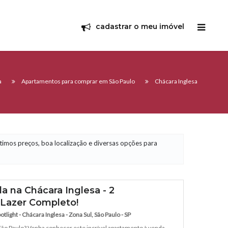
e
cadastrar o meu imóvel
a
Apartamentos para comprar em São Paulo
Chácara Inglesa
timos preços, boa localização e diversas opções para
 na Chácara Inglesa - 2
e Lazer Completo!
tlight - Chácara Inglesa - Zona Sul, São Paulo - SP
 São Paulo? Venha conhecer este incrível apartamento à venda