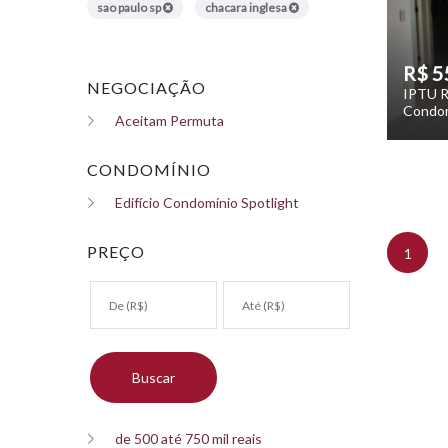
sao paulo sp
chacara inglesa
R$ 5
NEGOCIAÇÃO
IPTU R
Condom
Aceitam Permuta
CONDOMÍNIO
Edifício Condomínio Spotlight
PREÇO
1
de 500 até 750 mil reais