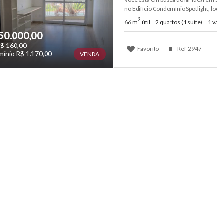
no Edifício Condomínio Spotlight, loc
2
66 m
útil
2 quartos (1 suíte)
1 v
50.000,00
$ 160,00
Favorito
Ref.
2947
ínio R$ 1.170,00
VENDA