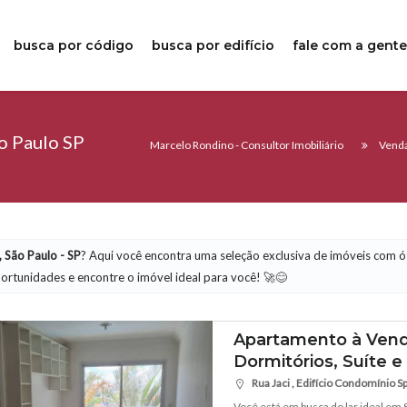
busca por código
busca por edifício
fale com a gent
o Paulo SP
Marcelo Rondino - Consultor Imobiliário
Vend
 São Paulo - SP
? Aqui você encontra uma seleção exclusiva de imóveis com ó
ortunidades e encontre o imóvel ideal para você! 🚀😊
Apartamento à Venda
Dormitórios, Suíte 
Rua Jaci , Edifício Condomínio Spo
Você está em busca do lar ideal em