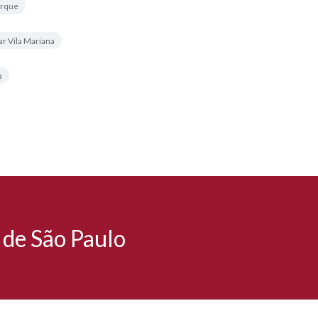
arque
ar Vila Mariana
a
 de São Paulo