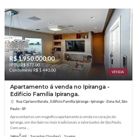
R$ 1.950.000,00
IPTU R$ 877,00
Condomínio R$ 1.440,00
VENDA
Apartamento á venda no Ipiranga -
Edifício Família Ipiranga.
Rua Cipriano Barata , Edifício Família Ipiranga - Ipiranga - Zona Sul, São
Paulo - SP
Apresentamos um magnífico apartamento à venda no coração do
Ipiranga, um dos bairros mais tradicionais e valorizados de São Paulo.
Com uma ...
2
144 m
útil
3 quartos (3 suítes)
2 vagas