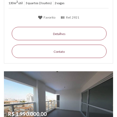
2
130 m
útil
3 quartos (3 suítes)
2 vagas
Favorito
Ref.
2921
Detalhes
Contato
R$ 1.990.000,00