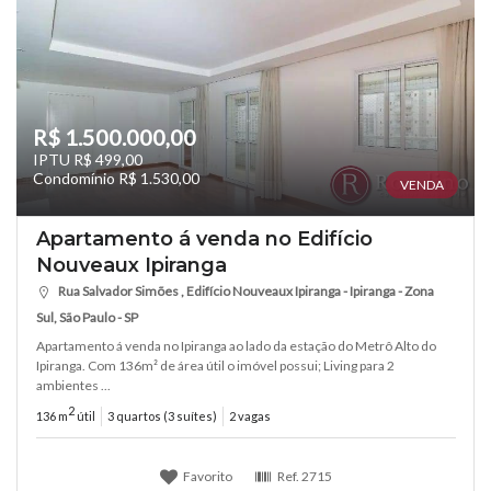
R$ 1.500.000,00
IPTU R$ 499,00
Condomínio R$ 1.530,00
VENDA
Apartamento á venda no Edifício
Nouveaux Ipiranga
Rua Salvador Simões , Edifício Nouveaux Ipiranga - Ipiranga - Zona
Sul, São Paulo - SP
Apartamento á venda no Ipiranga ao lado da estação do Metrô Alto do
Ipiranga. Com 136m² de área útil o imóvel possui; Living para 2
ambientes ...
2
136 m
útil
3 quartos (3 suítes)
2 vagas
Favorito
Ref.
2715