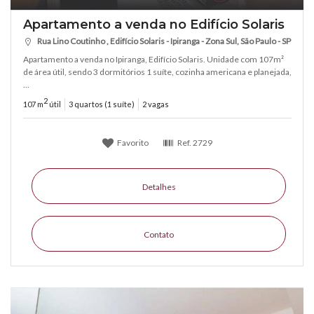
Apartamento a venda no Edifício Solaris
Rua Lino Coutinho , Edifício Solaris - Ipiranga - Zona Sul, São Paulo - SP
Apartamento a venda no Ipiranga, Edifício Solaris. Unidade com 107m²
de área útil, sendo 3 dormitórios 1 suíte, cozinha americana e planejada,
...
2
107 m
útil
3 quartos (1 suíte)
2 vagas
Favorito
Ref.
2729
Detalhes
Contato