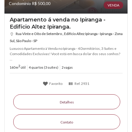
Condomínio R$ 500,00
VENDA
Apartamento á venda no Ipiranga -
Edifício Altez Ipiranga.
Rua Vinte e Oito de Setembro , Edifício Altez Ipiranga - Ipiranga - Zona
Sul, São Paulo - SP
Luxuoso Apartamento à Venda no Ipiranga - 4 Dormitórios, 3 Suítes e
Comodidades Exclusivas! Você está em busca do lar dos seus sonhos?
...
2
160 m
útil
4 quartos (3 suítes)
2 vagas
Favorito
Ref.
2931
Detalhes
Contato