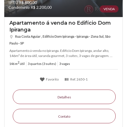
IPTU R$ 600,00
Condomínio R$ 2.200,00
VENDA
Apartamento á venda no Edifício Dom
Ipiranga
Rua Costa Aguiar , Edifício Dom Ipiranga - Ipiranga - Zona Sul, São
Paulo - SP
Apartamento á venda no Ipiranga. Edifício Dom Ipiranga, andar alto,
146m² de área útil, varanda gourmet, 3 suítes, 3 vagas de garagem. ...
2
146 m
útil
3 quartos (3 suítes)
3 vagas
Favorito
Ref.
2650-1
Detalhes
Contato