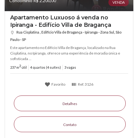
Condomínio R$ 2.200,00
VENDA
Apartamento Luxuoso á venda no
Ipiranga - Edifício Villa de Bragança
Rua Cisplatina , Edifício Villa de Bragança - Ipiranga - Zona Sul, São
Paulo - SP
Este apartamento no Edifício Villa de Bragança, localizado na Rua
Cisplatina, no Ipiranga, oferece uma experiência de moradia única e
sofisticada ...
2
237 m
útil
4 quartos (4 suítes)
3 vagas
Favorito
Ref.
3126
Detalhes
Contato