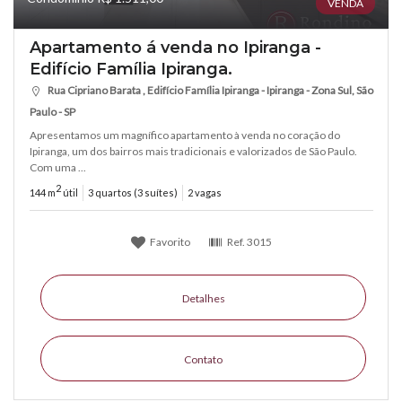
VENDA
Apartamento á venda no Ipiranga -
Edifício Família Ipiranga.
Rua Cipriano Barata , Edifício Família Ipiranga - Ipiranga - Zona Sul, São
Paulo - SP
Apresentamos um magnífico apartamento à venda no coração do
Ipiranga, um dos bairros mais tradicionais e valorizados de São Paulo.
Com uma ...
2
144 m
útil
3 quartos (3 suítes)
2 vagas
Favorito
Ref.
3015
Detalhes
Contato