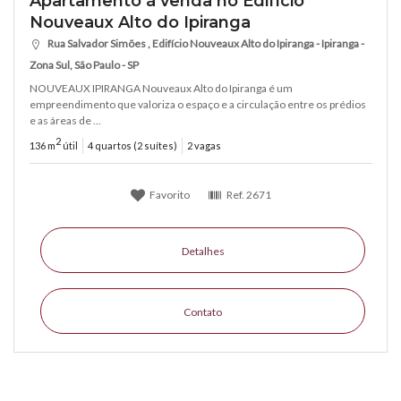
Apartamento á venda no Edifício
Nouveaux Alto do Ipiranga
Rua Salvador Simões , Edifício Nouveaux Alto do Ipiranga - Ipiranga -
Zona Sul, São Paulo - SP
NOUVEAUX IPIRANGA Nouveaux Alto do Ipiranga é um
empreendimento que valoriza o espaço e a circulação entre os prédios
e as áreas de ...
2
136 m
útil
4 quartos (2 suítes)
2 vagas
Favorito
Ref.
2671
Detalhes
Contato