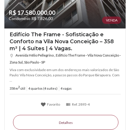
R$ 17.580.000,00
Condomínio R$ 7.826,00
VENDA
Edifício The Frame - Sofisticação e
Conforto na Vila Nova Conceição – 358
m² | 4 Suítes | 4 Vagas.
Avenida Hélio Pellegrino , Edifício The Frame - Vila Nova Conceição -
Zona Sul, São Paulo - SP
Viva com exclusividade em um dos endereços mais valorizados de São
Paulo: Vila Nova Conceição, a poucos passos do Parque Ibirapuera. Com
...
2
358 m
útil
4 quartos (4 suítes)
4 vagas
Favorito
Ref.
2893-4
Detalhes