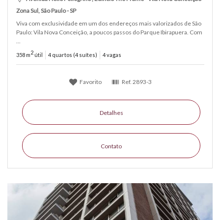
Zona Sul, São Paulo - SP
Viva com exclusividade em um dos endereços mais valorizados de São
Paulo: Vila Nova Conceição, a poucos passos do Parque Ibirapuera. Com
...
2
358 m
útil
4 quartos (4 suítes)
4 vagas
Favorito
Ref.
2893-3
Detalhes
Contato