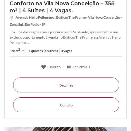
Conforto na Vila Nova Conceição – 358
m² | 4 Suítes | 4 Vagas.
Avenida Hélio Pellegrino , Edifício The Frame - Vila Nova Conceição -
Zona Sul, São Paulo - SP
Em uma das regiões mais procuradas de São Paulo, apresentamos um
exclusivo apartamento à venda no Edifício The Frame, na Avenida Hélio
Pellegrino. ...
2
358 m
útil
4 quartos (4 suítes)
4 vagas
Favorito
Ref.
2893-1
Detalhes
Contato