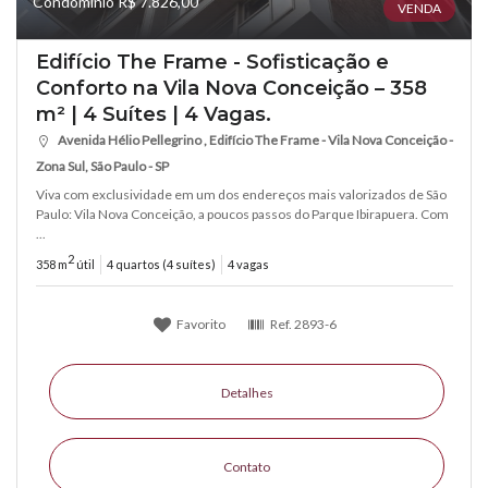
Condomínio R$ 7.826,00
VENDA
Edifício The Frame - Sofisticação e
Conforto na Vila Nova Conceição – 358
m² | 4 Suítes | 4 Vagas.
Avenida Hélio Pellegrino , Edifício The Frame - Vila Nova Conceição -
Zona Sul, São Paulo - SP
Viva com exclusividade em um dos endereços mais valorizados de São
Paulo: Vila Nova Conceição, a poucos passos do Parque Ibirapuera. Com
...
2
358 m
útil
4 quartos (4 suítes)
4 vagas
Favorito
Ref.
2893-6
Detalhes
Contato