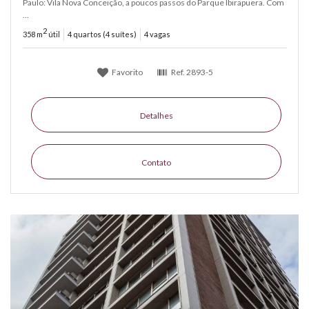
Paulo: Vila Nova Conceição, a poucos passos do Parque Ibirapuera. Com
...
2
358 m
útil
4 quartos (4 suítes)
4 vagas
Favorito
Ref.
2893-5
Detalhes
Contato