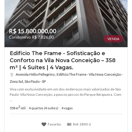
R$ 15.800.000,00
Condomínio R$ 7.826,00
VENDA
Edifício The Frame - Sofisticação e
Conforto na Vila Nova Conceição – 358
m² | 4 Suítes | 4 Vagas.
Avenida Hélio Pellegrino , Edifício The Frame - Vila Nova Conceição -
Zona Sul, São Paulo - SP
Viva com exclusividade em um dos endereços mais valorizados de São
Paulo: Vila Nova Conceição, a poucos passos do Parque Ibirapuera. Com
...
2
358 m
útil
4 quartos (4 suítes)
4 vagas
Favorito
Ref.
2893-2