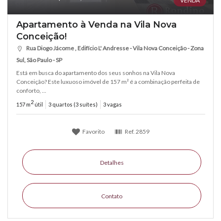
VENDA
Apartamento à Venda na Vila Nova
Conceição!
Rua Diogo Jácome , Edifício L' Andresse - Vila Nova Conceição - Zona
Sul, São Paulo - SP
Está em busca do apartamento dos seus sonhos na Vila Nova
Conceição? Este luxuoso imóvel de 157 m² é a combinação perfeita de
conforto, ...
2
157 m
útil
3 quartos (3 suítes)
3 vagas
Favorito
Ref.
2859
Detalhes
Contato