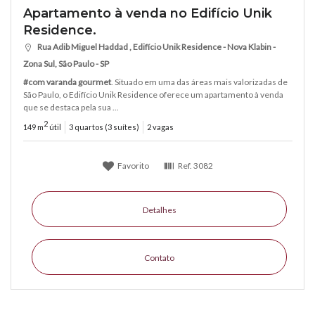
Apartamento à venda no Edifício Unik
Residence.
Rua Adib Miguel Haddad , Edifício Unik Residence - Nova Klabin -
Zona Sul, São Paulo - SP
#com varanda gourmet
. Situado em uma das áreas mais valorizadas de
São Paulo, o Edifício Unik Residence oferece um apartamento à venda
que se destaca pela sua ...
2
149 m
útil
3 quartos (3 suítes)
2 vagas
Favorito
Ref.
3082
Detalhes
Contato