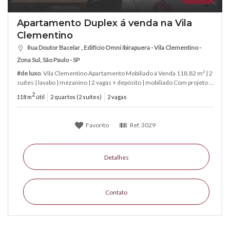
Apartamento Duplex á venda na Vila
Clementino
Rua Doutor Bacelar , Edifício Omni Ibirapuera - Vila Clementino -
Zona Sul, São Paulo - SP
#de luxo
. Vila Clementino Apartamento Mobiliado à Venda 118,82 m² | 2
suítes | lavabo | mezanino | 2 vagas + depósito | mobiliado Com projeto ...
2
118 m
útil
2 quartos (2 suítes)
2 vagas
Favorito
Ref.
3029
Detalhes
Contato