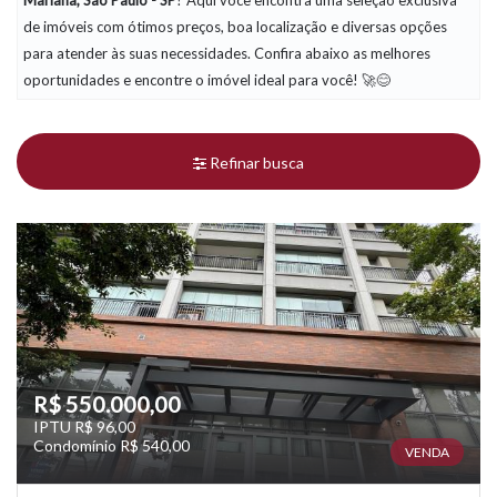
Mariana, São Paulo - SP
? Aqui você encontra uma seleção exclusiva
de imóveis com ótimos preços, boa localização e diversas opções
para atender às suas necessidades. Confira abaixo as melhores
oportunidades e encontre o imóvel ideal para você! 🚀😊
Refinar busca
R$ 550.000,00
IPTU R$ 96,00
Condomínio R$ 540,00
VENDA