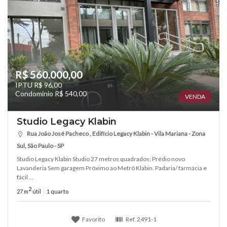
R$ 560.000,00
IPTU R$ 96,00
Condomínio R$ 540,00
VENDA
Studio Legacy Klabin
Rua João José Pacheco , Edifício Legacy Klabin - Vila Mariana - Zona
Sul, São Paulo - SP
Studio Legacy Klabin Studio 27 metros quadrados; Prédio novo
Lavanderia Sem garagem Próximo ao Metrô Klabin. Padaria/ farmácia e
fácil ...
2
27 m
útil
1 quarto
Favorito
Ref.
2491-1